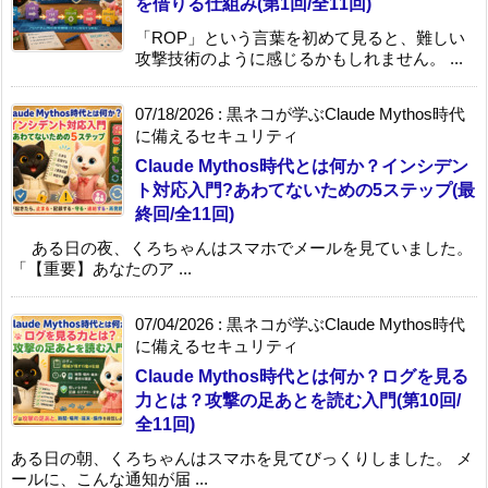
を借りる仕組み(第1回/全11回)
「ROP」という言葉を初めて見ると、難しい
攻撃技術のように感じるかもしれません。 ...
07/18/2026
:
黒ネコが学ぶClaude Mythos時代
に備えるセキュリティ
Claude Mythos時代とは何か？インシデン
ト対応入門?あわてないための5ステップ(最
終回/全11回)
ある日の夜、くろちゃんはスマホでメールを見ていました。
「【重要】あなたのア ...
07/04/2026
:
黒ネコが学ぶClaude Mythos時代
に備えるセキュリティ
Claude Mythos時代とは何か？ログを見る
力とは？攻撃の足あとを読む入門(第10回/
全11回)
ある日の朝、くろちゃんはスマホを見てびっくりしました。 メ
ールに、こんな通知が届 ...