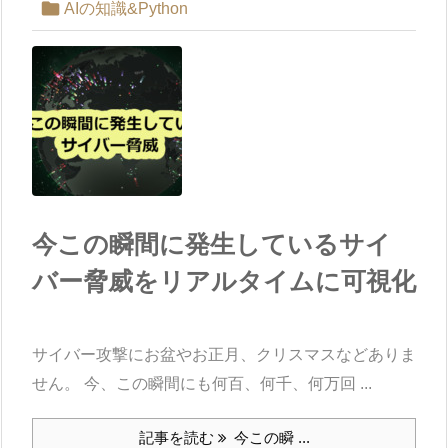

AIの知識&Python
今この瞬間に発生しているサイ
バー脅威をリアルタイムに可視化
サイバー攻撃にお盆やお正月、クリスマスなどありま
せん。 今、この瞬間にも何百、何千、何万回 ...
記事を読む
今この瞬 ...