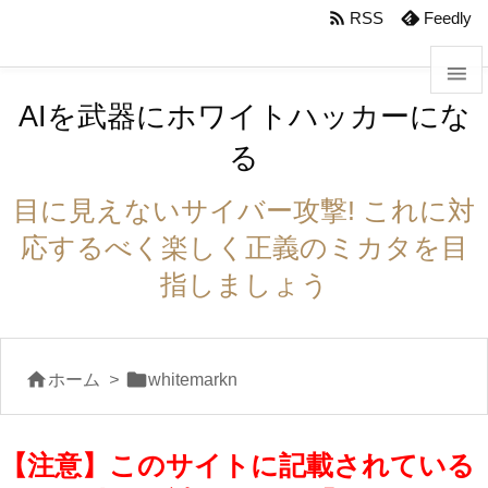
body #foot-in{padding:0}

RSS
Feedly

AIを武器にホワイトハッカーにな

る
メニュ

目に見えないサイバー攻撃! これに対
サイド
応するべく楽しく正義のミカタを目

指しましょう
前へ

次へ


ホーム
>
whitemarkn

検索
【注意】このサイトに記載されている