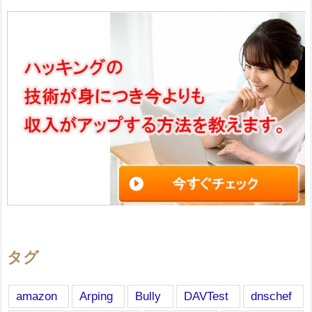
タグ
amazon
Arping
Bully
DAVTest
dnschef