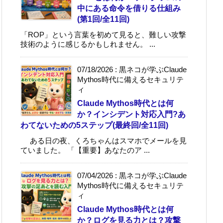
中にある命令を借りる仕組み
(第1回/全11回)
「ROP」という言葉を初めて見ると、難しい攻撃
技術のように感じるかもしれません。 ...
07/18/2026
:
黒ネコが学ぶClaude
Mythos時代に備えるセキュリテ
ィ
Claude Mythos時代とは何
か？インシデント対応入門?あ
わてないための5ステップ(最終回/全11回)
ある日の夜、くろちゃんはスマホでメールを見
ていました。 「【重要】あなたのア ...
07/04/2026
:
黒ネコが学ぶClaude
Mythos時代に備えるセキュリテ
ィ
Claude Mythos時代とは何
か？ログを見る力とは？攻撃