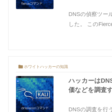
DNSの偵察ツー
した。 このFierc

ホワイトハッカーの知識
ハッカーはDN
価などを調査する(
DNSの調査を行