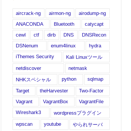
aircrack-ng
airmon-ng
airodump-ng
ANACONDA
Bluetooth
catycapt
cewl
ctf
dirb
DNS
DNSRecon
DSNenum
enum4linux
hydra
iThemes Security
Kali Linuxツール
netdiscover
netmask
python
sqlmap
NHKスペシャル
Target
theHarvester
Two-Factor
Vagrant
VagrantBox
VagrantFile
Wireshark3
wordpressプラグイン
wpscan
youtube
やられサーバ