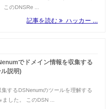
のDNSRe ...
記事を読む
ハッカー ...
Nenumでドメイン情報を収集する
ツール説明)
集するDSNenumのツールを理解する
した。 このDSN ...