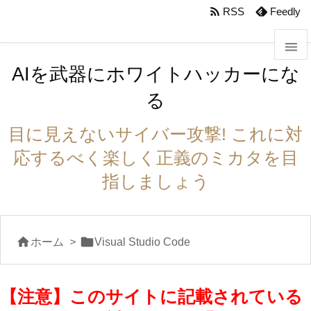
body #foot-in{padding:0}

RSS
Feedly

AIを武器にホワイトハッカーにな

る
メニュ

目に見えないサイバー攻撃! これに対
サイド
応するべく楽しく正義のミカタを目

指しましょう
前へ

次へ


ホーム
>
Visual Studio Code

検索
【注意】このサイトに記載されている