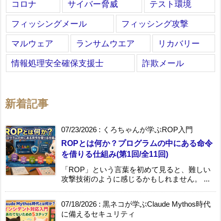
コロナ
サイバー脅威
テスト環境
フィッシングメール
フィッシング攻撃
マルウェア
ランサムウエア
リカバリー
情報処理安全確保支援士
詐欺メール
新着記事
07/23/2026
:
くろちゃんが学ぶROP入門
ROPとは何か？プログラムの中にある命令
を借りる仕組み(第1回/全11回)
「ROP」という言葉を初めて見ると、難しい
攻撃技術のように感じるかもしれません。 ...
07/18/2026
:
黒ネコが学ぶClaude Mythos時代
に備えるセキュリティ