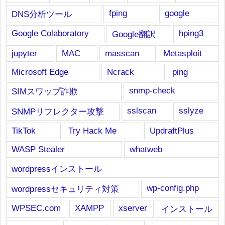
fping
google
DNS分析ツール
Google Colaboratory
hping3
Google翻訳
jupyter
MAC
masscan
Metasploit
Microsoft Edge
Ncrack
ping
snmp-check
SIMスワップ詐欺
sslscan
sslyze
SNMPリフレクター攻撃
TikTok
Try Hack Me
UpdraftPlus
WASP Stealer
whatweb
wordpressインストール
wp-config.php
wordpressセキュリティ対策
WPSEC.com
XAMPP
xserver
インストール