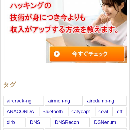
タグ
aircrack-ng
airmon-ng
airodump-ng
ANACONDA
Bluetooth
catycapt
cewl
ctf
dirb
DNS
DNSRecon
DSNenum