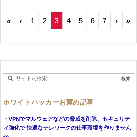
«
‹
1
2
3
4
5
6
7
›
»
ホワイトハッカーお薦め記事
・VPNでマルウェアなどの脅威を削除、セキュリテ
ィ強化で 快適なテレワークの仕事環境を作りません
か