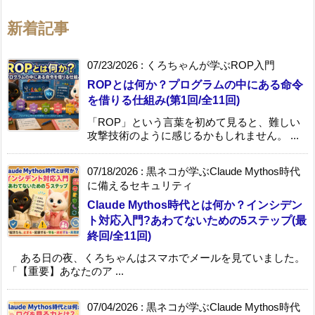
新着記事
07/23/2026
:
くろちゃんが学ぶROP入門
ROPとは何か？プログラムの中にある命令
を借りる仕組み(第1回/全11回)
「ROP」という言葉を初めて見ると、難しい
攻撃技術のように感じるかもしれません。 ...
07/18/2026
:
黒ネコが学ぶClaude Mythos時代
に備えるセキュリティ
Claude Mythos時代とは何か？インシデン
ト対応入門?あわてないための5ステップ(最
終回/全11回)
ある日の夜、くろちゃんはスマホでメールを見ていました。
「【重要】あなたのア ...
07/04/2026
:
黒ネコが学ぶClaude Mythos時代