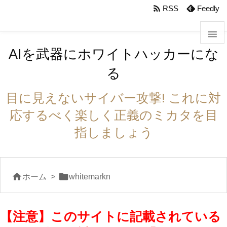
body #foot-in{padding:0}

RSS
Feedly

AIを武器にホワイトハッカーにな

る
メニュ

目に見えないサイバー攻撃! これに対
サイド
応するべく楽しく正義のミカタを目

指しましょう
前へ

次へ


ホーム
>
whitemarkn

検索
【注意】このサイトに記載されている