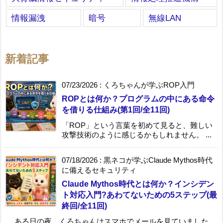
情報漏洩
暗号
無線LAN
新着記事
07/23/2026
:
くろちゃんが学ぶROP入門
ROPとは何か？プログラムの中にある命令
を借りる仕組み(第1回/全11回)
「ROP」という言葉を初めて見ると、難しい
攻撃技術のように感じるかもしれません。 ...
07/18/2026
:
黒ネコが学ぶClaude Mythos時代
に備えるセキュリティ
Claude Mythos時代とは何か？インシデン
ト対応入門?あわてないための5ステップ(最
終回/全11回)
ある日の夜、くろちゃんはスマホでメールを見ていました。