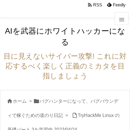
body #foot-in{padding:0}

RSS
Feedly

AIを武器にホワイトハッカーにな

る
メニュ

目に見えないサイバー攻撃! これに対
サイド
応するべく楽しく正義のミカタを目

指しましょう
前へ

次へ


ホーム
>
バグハンターになって、バグバウンデ


検索
ィで稼ぐための道のり日記
>
TryHackMe Linux の
基礎パート 3を学習中 2023/04/24