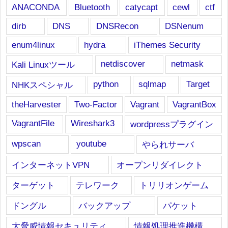
ANACONDA
Bluetooth
catycapt
cewl
ctf
dirb
DNS
DNSRecon
DSNenum
enum4linux
hydra
iThemes Security
netdiscover
netmask
Kali Linuxツール
python
sqlmap
Target
NHKスペシャル
theHarvester
Two-Factor
Vagrant
VagrantBox
VagrantFile
Wireshark3
wordpressプラグイン
wpscan
youtube
やられサーバ
インターネットVPN
オープンリダイレクト
ターゲット
テレワーク
トリリオンゲーム
ドングル
バックアップ
パケット
大脅威情報セキュリティ
情報処理推進機構