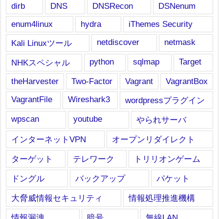
dirb
DNS
DNSRecon
DSNenum
enum4linux
hydra
iThemes Security
netdiscover
netmask
Kali Linuxツール
python
sqlmap
Target
NHKスペシャル
theHarvester
Two-Factor
Vagrant
VagrantBox
VagrantFile
Wireshark3
wordpressプラグイン
wpscan
youtube
やられサーバ
インターネットVPN
オープンリダイレクト
ターゲット
テレワーク
トリリオンゲーム
ドングル
バックアップ
パケット
大脅威情報セキュリティ
情報処理推進機構
情報漏洩
暗号
無線LAN