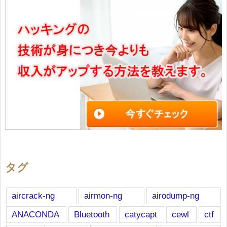
タグ
aircrack-ng
airmon-ng
airodump-ng
ANACONDA
Bluetooth
catycapt
cewl
ctf