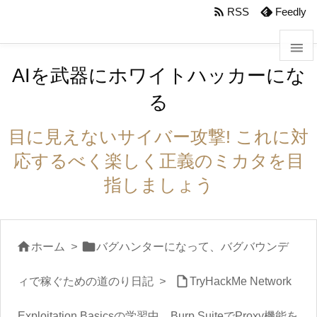
body #foot-in{padding:0}

RSS
Feedly

AIを武器にホワイトハッカーにな

る
メニュ

目に見えないサイバー攻撃! これに対
サイド
応するべく楽しく正義のミカタを目

指しましょう
前へ

次へ


ホーム
>
バグハンターになって、バグバウンデ


検索
ィで稼ぐための道のり日記
>
TryHackMe Network
Exploitation Basicsの学習中 Burp SuiteでProxy機能を