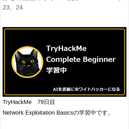
23、24
TryHackMe 79日目
Network Exploitation Basicsの学習中です。