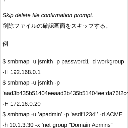
Skip delete file confirmation prompt.
削除ファイルの確認画面をスキップする。
例
$ smbmap -u jsmith -p password1 -d workgroup
-H 192.168.0.1
$ smbmap -u jsmith -p
'aad3b435b51404eeaad3b435b51404ee:da76f2c
-H 172.16.0.20
$ smbmap -u 'apadmin' -p 'asdf1234!' -d ACME
-h 10.1.3.30 -x 'net group "Domain Admins"