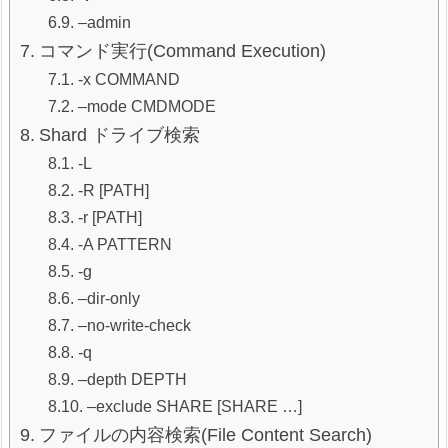
–admin
コマンド実行(Command Execution)
-x COMMAND
–mode CMDMODE
Shard ドライブ検索
-L
-R [PATH]
-r [PATH]
-A PATTERN
-g
–dir-only
–no-write-check
-q
–depth DEPTH
–exclude SHARE [SHARE …]
ファイルの内容検索(File Content Search)