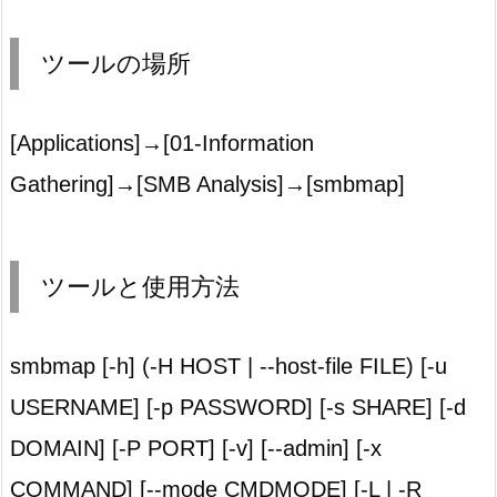
ツールの場所
[Applications]→[01-Information
Gathering]→[SMB Analysis]→[smbmap]
ツールと使用方法
smbmap [-h] (-H HOST | --host-file FILE) [-u
USERNAME] [-p PASSWORD] [-s SHARE] [-d
DOMAIN] [-P PORT] [-v] [--admin] [-x
COMMAND] [--mode CMDMODE] [-L | -R