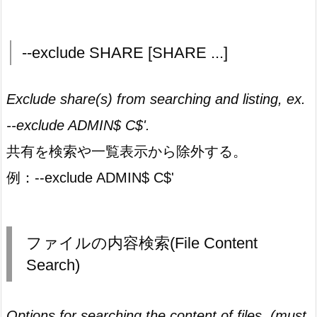
--exclude SHARE [SHARE ...]
Exclude share(s) from searching and listing, ex.
--exclude ADMIN$ C$'.
共有を検索や一覧表示から除外する。
例：--exclude ADMIN$ C$'
ファイルの内容検索(File Content
Search)
Options for searching the content of files. (must