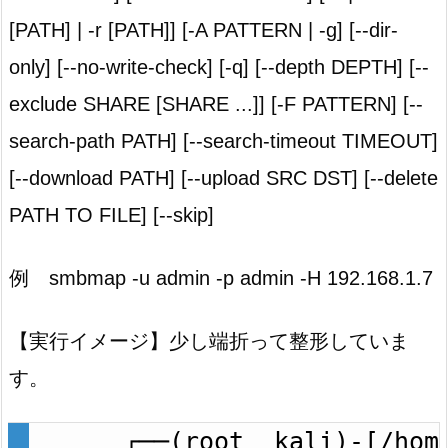
[PATH] | -r [PATH]] [-A PATTERN | -g] [--dir-
only] [--no-write-check] [-q] [--depth DEPTH] [--
exclude SHARE [SHARE ...]] [-F PATTERN] [--
search-path PATH] [--search-timeout TIMEOUT]
[--download PATH] [--upload SRC DST] [--delete
PATH TO FILE] [--skip]
例 smbmap -u admin -p admin -H 192.168.1.7
【実行イメージ】少し端折って整形していま
す。
┌──(root__kali)-[/home