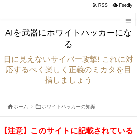
body #foot-in{padding:0}

RSS
Feedly

AIを武器にホワイトハッカーにな

る
メニュ

目に見えないサイバー攻撃! これに対
サイド
応するべく楽しく正義のミカタを目

指しましょう
前へ

次へ


ホーム
>
ホワイトハッカーの知識

検索
【注意】このサイトに記載されている