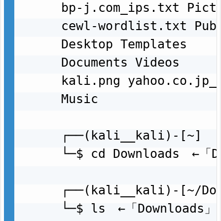
bp-j.com_ips.txt Pictu
cewl-wordlist.txt Publ
Desktop Templates

Documents Videos

kali.png yahoo.co.jp_i
Music

┌──(kali__kali)-[~]

└─$ cd Downloads　←
┌──(kali__kali)-[~/Dow
└─$ ls　←「Downloa