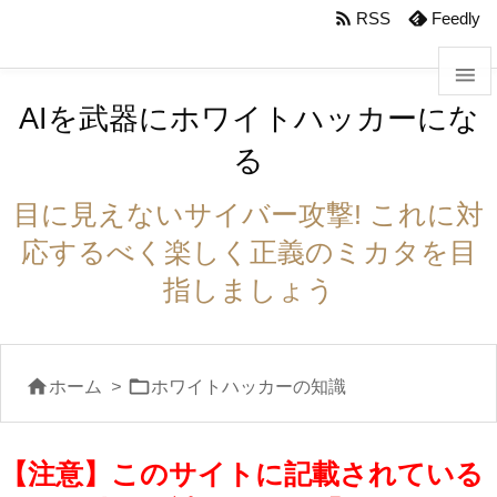
body #foot-in{padding:0}

RSS
Feedly

AIを武器にホワイトハッカーにな

る
メニュ

目に見えないサイバー攻撃! これに対
サイド
応するべく楽しく正義のミカタを目

指しましょう
前へ

次へ


ホーム
>
ホワイトハッカーの知識

検索
【注意】このサイトに記載されている