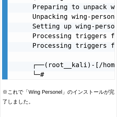
Preparing to unpack w
Unpacking wing-persona
Setting up wing-person
Processing triggers fo
Processing triggers fo
┌──(root__kali)-[/home
└─#
※これで「Wing Personel」のインストールが完
了しました。