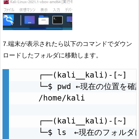
7.端末が表示されたら以下のコマンドでダウン
ロードしたフォルダに移動します。
┌──(kali__kali)-[~]

└─$ pwd ←現在の位置を確認
/home/kali

┌──(kali__kali)-[~]

└─$ ls　←現在のフォルダ