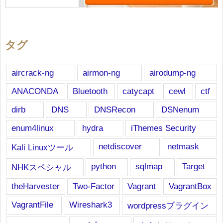
タグ
aircrack-ng
airmon-ng
airodump-ng
ANACONDA
Bluetooth
catycapt
cewl
ctf
dirb
DNS
DNSRecon
DSNenum
enum4linux
hydra
iThemes Security
netdiscover
netmask
Kali Linuxツール
python
sqlmap
Target
NHKスペシャル
theHarvester
Two-Factor
Vagrant
VagrantBox
VagrantFile
Wireshark3
wordpressプラグイン