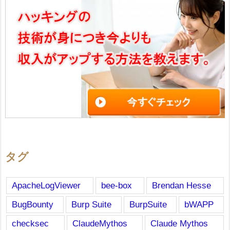
タグ
ApacheLogViewer
bee-box
Brendan Hesse
BugBounty
Burp Suite
BurpSuite
bWAPP
checksec
ClaudeMythos
Claude Mythos