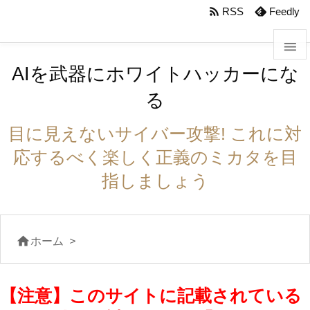
body #foot-in{padding:0}

RSS
Feedly

AIを武器にホワイトハッカーにな

る
メニュ

目に見えないサイバー攻撃! これに対
サイド
応するべく楽しく正義のミカタを目

指しましょう
前へ

次へ

ホーム
>

検索
【注意】このサイトに記載されている