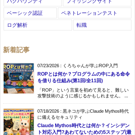
バグバウンティ
フィッシングサイト
ベーシック認証
ペネトレーションテスト
ログ解析
転職
新着記事
07/23/2026
:
くろちゃんが学ぶROP入門
ROPとは何か？プログラムの中にある命令
を借りる仕組み(第1回/全11回)
「ROP」という言葉を初めて見ると、難しい
攻撃技術のように感じるかもしれません。 ...
07/18/2026
:
黒ネコが学ぶClaude Mythos時代
に備えるセキュリティ
Claude Mythos時代とは何か？インシデン
ト対応入門?あわてないための5ステップ(最