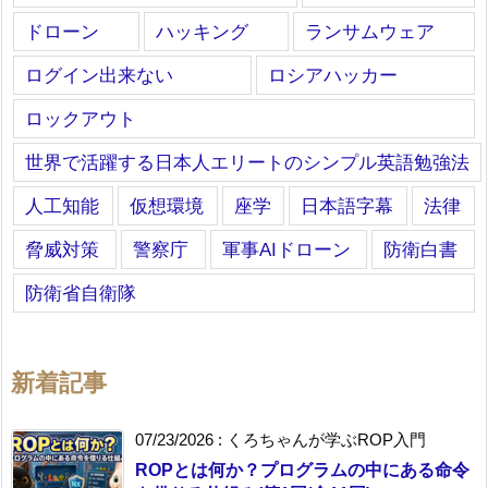
ドローン
ハッキング
ランサムウェア
ログイン出来ない
ロシアハッカー
ロックアウト
世界で活躍する日本人エリートのシンプル英語勉強法
人工知能
仮想環境
座学
日本語字幕
法律
脅威対策
警察庁
軍事AIドローン
防衛白書
防衛省自衛隊
新着記事
07/23/2026
:
くろちゃんが学ぶROP入門
ROPとは何か？プログラムの中にある命令