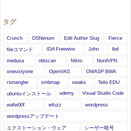
タグ
Crunch
DSNenum
Edit Author Slug
Fierce
IDA Freewire
John
lbd
fileコマンド
medusa
nbtscan
Nikto
NordVPN
onesixtyone
OpenVAS
OWASP BWA
rsmangler
smbmap
swaks
Tello EDU
udemy
Visual Studio Code
ubuntuインストール
wafw00f
wfuzz
wordpress
wordpressアップデート
エクストーション・ウェア
シーザー暗号