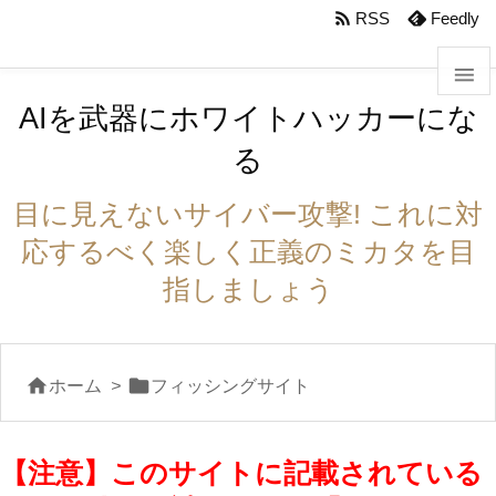
body #foot-in{padding:0}

RSS
Feedly

AIを武器にホワイトハッカーにな

る
メニュ

目に見えないサイバー攻撃! これに対
サイド
応するべく楽しく正義のミカタを目

指しましょう
前へ

次へ


ホーム
>
フィッシングサイト

検索
【注意】このサイトに記載されている