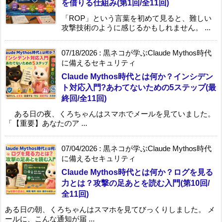
を借りる仕組み(第1回/全11回)
「ROP」という言葉を初めて見ると、難しい
攻撃技術のように感じるかもしれません。 ...
07/18/2026
:
黒ネコが学ぶClaude Mythos時代
に備えるセキュリティ
Claude Mythos時代とは何か？インシデン
ト対応入門?あわてないための5ステップ(最
終回/全11回)
ある日の夜、くろちゃんはスマホでメールを見ていました。
「【重要】あなたのア ...
07/04/2026
:
黒ネコが学ぶClaude Mythos時代
に備えるセキュリティ
Claude Mythos時代とは何か？ログを見る
力とは？攻撃の足あとを読む入門(第10回/
全11回)
ある日の朝、くろちゃんはスマホを見てびっくりしました。 メ
ールに、こんな通知が届 ...