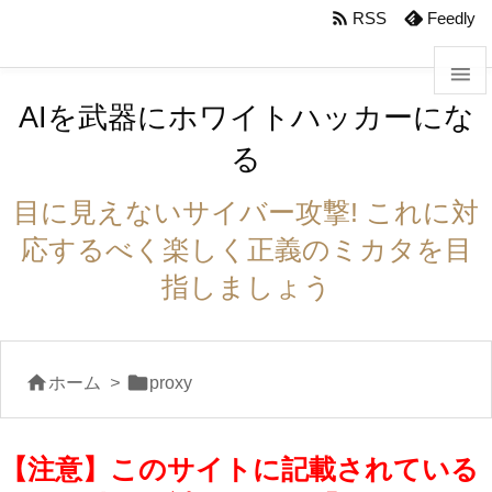
body #foot-in{padding:0}

RSS
Feedly

AIを武器にホワイトハッカーにな

る
メニュ

目に見えないサイバー攻撃! これに対
サイド
応するべく楽しく正義のミカタを目

指しましょう
前へ

次へ


ホーム
>
proxy

検索
【注意】このサイトに記載されている