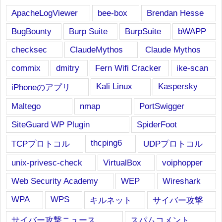
ApacheLogViewer
bee-box
Brendan Hesse
BugBounty
Burp Suite
BurpSuite
bWAPP
checksec
ClaudeMythos
Claude Mythos
commix
dmitry
Fern Wifi Cracker
ike-scan
Kali Linux
Kaspersky
iPhoneのアプリ
Maltego
nmap
PortSwigger
SiteGuard WP Plugin
SpiderFoot
thcping6
TCPプロトコル
UDPプロトコル
unix-privesc-check
VirtualBox
voiphopper
Web Security Academy
WEP
Wireshark
WPA
WPS
キルネット
サイバー攻撃
サイバー攻撃ニュース
スパムコメント