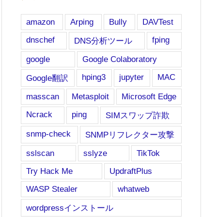
amazon
Arping
Bully
DAVTest
dnschef
fping
DNS分析ツール
google
Google Colaboratory
hping3
jupyter
MAC
Google翻訳
masscan
Metasploit
Microsoft Edge
Ncrack
ping
SIMスワップ詐欺
snmp-check
SNMPリフレクター攻撃
sslscan
sslyze
TikTok
Try Hack Me
UpdraftPlus
WASP Stealer
whatweb
wordpressインストール