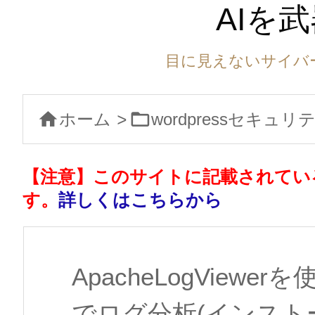
AIを
目に見えないサイバ


ホーム
>
wordpressセキュ
【注意】このサイトに記載されてい
す。
詳しくはこちらから
ApacheLogView
でログ分析(インスト