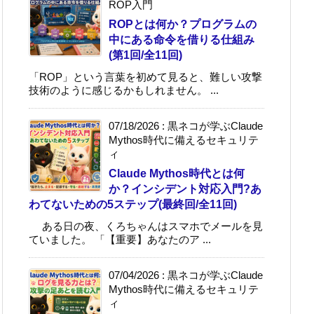
ROP入門
ROPとは何か？プログラムの
中にある命令を借りる仕組み
(第1回/全11回)
「ROP」という言葉を初めて見ると、難しい攻撃
技術のように感じるかもしれません。 ...
07/18/2026
:
黒ネコが学ぶClaude
Mythos時代に備えるセキュリテ
ィ
Claude Mythos時代とは何
か？インシデント対応入門?あ
わてないための5ステップ(最終回/全11回)
ある日の夜、くろちゃんはスマホでメールを見
ていました。 「【重要】あなたのア ...
07/04/2026
:
黒ネコが学ぶClaude
Mythos時代に備えるセキュリテ
ィ