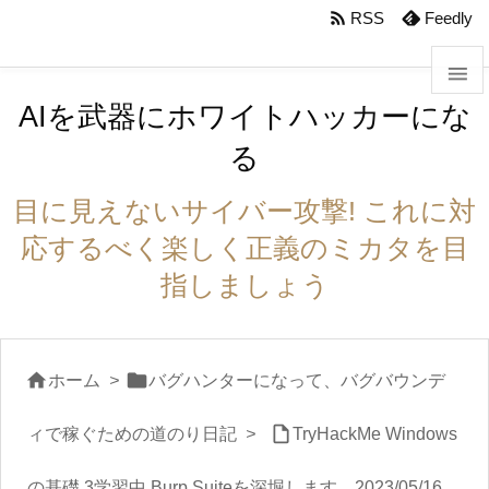
body #foot-in{padding:0}

RSS
Feedly

AIを武器にホワイトハッカーにな

る
メニュ

目に見えないサイバー攻撃! これに対
サイド
応するべく楽しく正義のミカタを目

指しましょう
前へ

次へ


ホーム
>
バグハンターになって、バグバウンデ


検索
ィで稼ぐための道のり日記
>
TryHackMe Windows
の基礎 3学習中 Burp Suiteを深堀します 2023/05/16