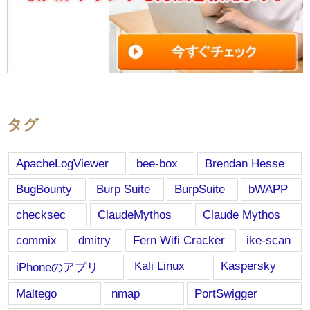
タグ
ApacheLogViewer
bee-box
Brendan Hesse
BugBounty
Burp Suite
BurpSuite
bWAPP
checksec
ClaudeMythos
Claude Mythos
commix
dmitry
Fern Wifi Cracker
ike-scan
Kali Linux
Kaspersky
iPhoneのアプリ
Maltego
nmap
PortSwigger