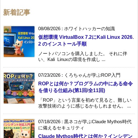
新着記事
08/08/2026
:
ホワイトハッカーの知識
仮想環境 VirtualBox 7.2にKali Linux 2026.
2 のインストール手順
ノートパソコンを購入しました。 それに伴
い、Kali Linuxの環境を作成し ...
07/23/2026
:
くろちゃんが学ぶROP入門
ROPとは何か？プログラムの中にある命令
を借りる仕組み(第1回/全11回)
「ROP」という言葉を初めて見ると、難しい
攻撃技術のように感じるかもしれません。 ...
07/18/2026
:
黒ネコが学ぶClaude Mythos時代
に備えるセキュリティ
Claude Mythos時代とは何か？インシデン