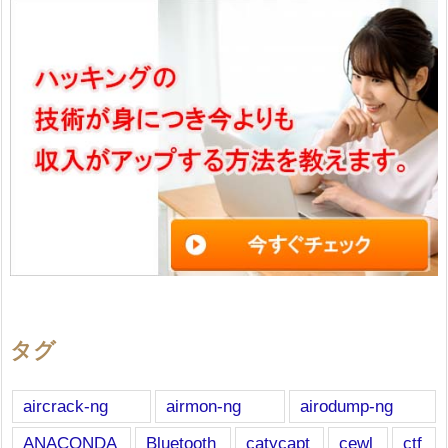
タグ
aircrack-ng
airmon-ng
airodump-ng
ANACONDA
Bluetooth
catycapt
cewl
ctf