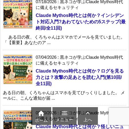
07/18/2026
:
黒ネコが学ぶClaude Mythos時代
に備えるセキュリティ
Claude Mythos時代とは何か？インシデン
ト対応入門?あわてないための5ステップ(最
終回/全11回)
ある日の夜、くろちゃんはスマホでメールを見ていました。
「【重要】あなたのア ...
07/04/2026
:
黒ネコが学ぶClaude Mythos時代
に備えるセキュリティ
Claude Mythos時代とは何か？ログを見る
力とは？攻撃の足あとを読む入門(第10回/
全11回)
ある日の朝、くろちゃんはスマホを見てびっくりしました。 メ
ールに、こんな通知が届 ...



06/20/2026
:
黒ネコが学ぶClaude Mythos時代
に備えるセキュリティ
メニュー
上へ
ホーム
Claude Mythos時代とは何か？怪しいニュ