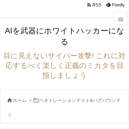
body #foot-in{padding:0}

RSS
Feedly

AIを武器にホワイトハッカーにな

る
メニュ

目に見えないサイバー攻撃! これに対
サイド
応するべく楽しく正義のミカタを目

指しましょう
前へ

次へ


ホーム
>
ペネトレーションテスト&バグバウンテ

検索
ィ