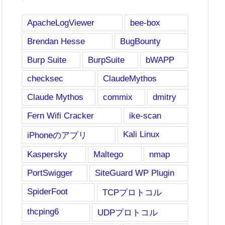
ApacheLogViewer
bee-box
Brendan Hesse
BugBounty
Burp Suite
BurpSuite
bWAPP
checksec
ClaudeMythos
Claude Mythos
commix
dmitry
Fern Wifi Cracker
ike-scan
Kali Linux
iPhoneのアプリ
Kaspersky
Maltego
nmap
PortSwigger
SiteGuard WP Plugin
SpiderFoot
TCPプロトコル
thcping6
UDPプロトコル