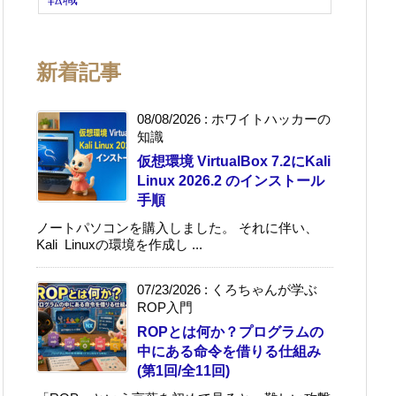
新着記事
08/08/2026
:
ホワイトハッカーの
知識
仮想環境 VirtualBox 7.2にKali
Linux 2026.2 のインストール
手順
ノートパソコンを購入しました。 それに伴い、
Kali Linuxの環境を作成し ...
07/23/2026
:
くろちゃんが学ぶ
ROP入門
ROPとは何か？プログラムの
中にある命令を借りる仕組み
(第1回/全11回)