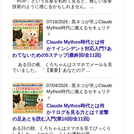
「ROP」という言葉を初めて見ると、難しい攻撃
技術のように感じるかもしれません。 ...
07/18/2026
:
黒ネコが学ぶClaude
Mythos時代に備えるセキュリテ
ィ
Claude Mythos時代とは何
か？インシデント対応入門?あ
わてないための5ステップ(最終回/全11回)
ある日の夜、くろちゃんはスマホでメールを見
ていました。 「【重要】あなたのア ...
07/04/2026
:
黒ネコが学ぶClaude
Mythos時代に備えるセキュリテ
ィ
Claude Mythos時代とは何
か？ログを見る力とは？攻撃
の足あとを読む入門(第10回/全11回)
ある日の朝、くろちゃんはスマホを見てびっくり
しました。 メールに、こんな通知が届 ...