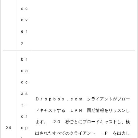
ｓｃ
ｏｖ
ｅｒ
ｙ
ｂｒ
ｏａ
ｄｃ
ａｓ
Ｄｒｏｐｂｏｘ．ｃｏｍ クライアントがブロー
ｔ－
ドキャストする ＬＡＮ 同期情報をリッスンし
ｄｒ
ます。 ２０ 秒ごとにブロードキャストし、検
34
ｏｐ
出されたすべてのクライアント ＩＰ を出力し