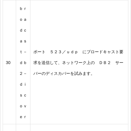
ｂｒ
ｏａ
ｄｃ
ａｓ
ｔ－
ポート ５２３／ｕｄｐ にブロードキャスト要
30
ｄｂ
求を送信して、ネットワーク上の ＤＢ２ サー
２－
バーのディスカバーを試みます。
ｄｉ
ｓｃ
ｏｖ
ｅｒ