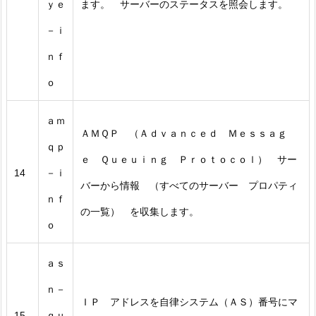
ｙｅ
ます。 サーバーのステータスを照会します。
－ｉ
ｎｆ
ｏ
ａｍ
ＡＭＱＰ （Ａｄｖａｎｃｅｄ Ｍｅｓｓａｇ
ｑｐ
ｅ Ｑｕｅｕｉｎｇ Ｐｒｏｔｏｃｏｌ） サー
14
－ｉ
バーから情報 （すべてのサーバー プロパティ
ｎｆ
の一覧） を収集します。
ｏ
ａｓ
ｎ－
ＩＰ アドレスを自律システム（ＡＳ）番号にマ
15
ｑｕ