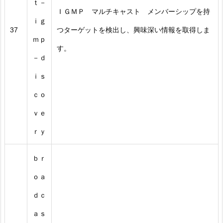
ｔ－
ＩＧＭＰ マルチキャスト メンバーシップを持
ｉｇ
37
つターゲットを検出し、興味深い情報を取得しま
ｍｐ
す。
－ｄ
ｉｓ
ｃｏ
ｖｅ
ｒｙ
ｂｒ
ｏａ
ｄｃ
ａｓ