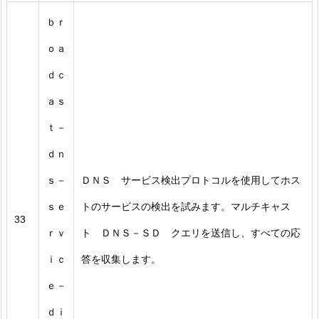
ｂｒ
ｏａ
ｄｃ
ａｓ
ｔ－
ｄｎ
ｓ－
ＤＮＳ サービス検出プロトコルを使用してホス
ｓｅ
トのサービスの検出を試みます。マルチキャス
33
ｒｖ
ト ＤＮＳ－ＳＤ クエリを送信し、すべての応
ｉｃ
答を収集します。
ｅ－
ｄｉ