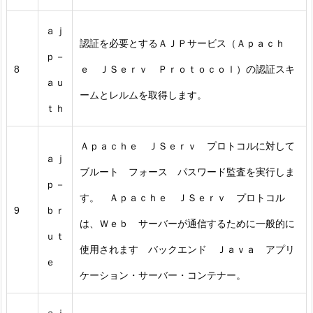
ａｊ
認証を必要とするＡＪＰサービス（Ａｐａｃｈ
ｐ－
8
ｅ ＪＳｅｒｖ Ｐｒｏｔｏｃｏｌ）の認証スキ
ａｕ
ームとレルムを取得します。
ｔｈ
Ａｐａｃｈｅ ＪＳｅｒｖ プロトコルに対して
ａｊ
ブルート フォース パスワード監査を実行しま
ｐ－
す。 Ａｐａｃｈｅ ＪＳｅｒｖ プロトコル
9
ｂｒ
は、Ｗｅｂ サーバーが通信するために一般的に
ｕｔ
使用されます バックエンド Ｊａｖａ アプリ
ｅ
ケーション・サーバー・コンテナー。