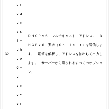
ｂｒ
ｏａ
ｄｃ
ａｓ
ＤＨＣＰｖ６ マルチキャスト アドレスに Ｄ
ｔ－
ＨＣＰｖ６ 要求（Ｓｏｌｉｃｉｔ）を送信しま
ｄｈ
32
す。 応答を解析し、アドレスを抽出して出力し
ｃｐ
ます。 サーバーから返されるすべてのオプショ
６－
ン。
ｄｉ
ｓｃ
ｏｖ
ｅｒ