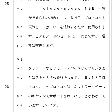
25
－ｄ
（ ｉｎｃｌｕｄｅ－ｎｏｄｅｓ ＮＳＥ 引数
ｉｓ
が与えられた場合） は ＤＨＴ プロトコルを
ｃｏ
実装し、 は、ピアを追跡するために使用されま
ｖｅ
す。ピアとノードのセットは、 同じですが、通
ｒｙ
常は交差します。
ｂｊ
ｎｐ
をサポートするリモートデバイスからプリンタま
－ｄ
たはスキャナ情報を取得します。 ＢＪＮＰプロ
26
ｉｓ
トコル。このプロトコルは、ネットワークベース
ｃｏ
のキヤノンでサポートされていることがわかって
ｖｅ
います デバイス。