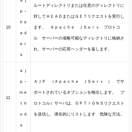
ａｊ
ルートディレクトリまたは任意のディレクトリに
ｐ－
対してＨＥＡＤまたはＧＥＴリクエストを実行し
ｈｅ
10
ます。 Ａｐａｃｈｅ ＪＳｅｒｖ プロトコ
ａｄ
ル サーバーの省略可能なディレクトリに格納さ
ｅｒ
れ、サーバーの応答ヘッダーを返します。
ｓ
ａｊ
ｐ－
ＡＪＰ （Ａｐａｃｈｅ ＪＳｅｒｖ ） でサ
ｍｅ
ポートされているオプションを検出します。 プ
11
ｔｈ
ロトコル）サーバは、ＯＰＴＩＯＮＳリクエスト
ｏｄ
を送信し、潜在的にリストします 危険な方法。
ｓ