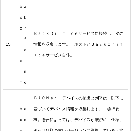
ｂａ
ｃｋ
ｏｒ
ＢａｃｋＯｒｉｆｉｃｅサービスに接続し、次の
ｉｆ
19
情報を収集します。 ホストとＢａｃｋＯｒｉｆ
ｉｃ
ｉｃｅサービス自体。
ｅ－
ｉｎ
ｆｏ
ＢＡＣＮｅｔ デバイスの検出と列挙は、以下に
ｂａ
基づいてデバイス情報を収集します。 標準要
ｃｎ
求。場合によっては、デバイスが厳密に 仕様、
ｅｔ
または仕様の古いバージョンに準拠している可能