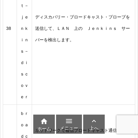
ｔ－
ｊｅ
ディスカバリー・ブロードキャスト・プローブを
38
ｎｋ
送信して、ＬＡＮ 上の Ｊｅｎｋｉｎｓ サー
ｉｎ
バーを検出します。
ｓ－
ｄｉ
ｓｃ
ｏｖ
ｅｒ
ｂｒ



ｏａ
メニュー
上へ
ホーム
ネットワークで着信ブロードキャスト通信をスニ
ｄｃ