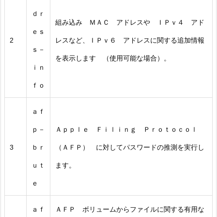
ｄｒ
組み込み ＭＡＣ アドレスや ＩＰｖ４ アド
ｅｓ
2
レスなど、ＩＰｖ６ アドレスに関する追加情報
ｓ－
を表示します （使用可能な場合）。
ｉｎ
ｆｏ
ａｆ
ｐ－
Ａｐｐｌｅ Ｆｉｌｉｎｇ Ｐｒｏｔｏｃｏｌ
3
ｂｒ
（ＡＦＰ） に対してパスワードの推測を実行し
ｕｔ
ます。
ｅ
ａｆ
ＡＦＰ ボリュームからファイルに関する有用な