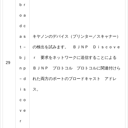
ｂｒ
ｏａ
ｄｃ
ａｓ
キヤノンのデバイス（プリンター／スキャナー）
ｔ－
の検出を試みます。 ＢＪＮＰ Ｄｉｓｃｏｖｅ
ｂｊ
ｒ 要求をネットワークに送信することによる
29
ｎｐ
ＢＪＮＰ プロトコル プロトコルに関連付けら
－ｄ
れた両方のポートのブロードキャスト アドレ
ｉｓ
ス。
ｃｏ
ｖｅ
ｒ