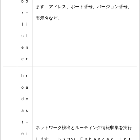
ｂｏ
ます アドレス、ポート番号、バージョン番号、
ｘ－
表示名など。
ｌｉ
ｓｔ
ｅｎ
ｅｒ
ｂｒ
ｏａ
ｄｃ
ａｓ
ｔ－
ネットワーク検出とルーティング情報収集を実行
ｅｉ
します。 シスコの Ｅｎｈａｎｃｅｄ Ｉｎｔ