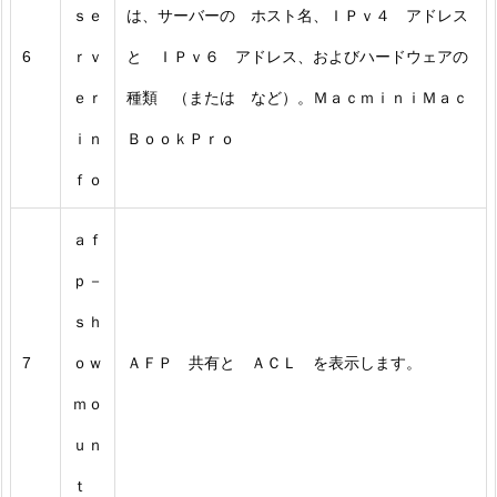
ｓｅ
は、サーバーの ホスト名、ＩＰｖ４ アドレス
6
ｒｖ
と ＩＰｖ６ アドレス、およびハードウェアの
ｅｒ
種類 （または など）。ＭａｃｍｉｎｉＭａｃ
ｉｎ
ＢｏｏｋＰｒｏ
ｆｏ
ａｆ
ｐ－
ｓｈ
7
ｏｗ
ＡＦＰ 共有と ＡＣＬ を表示します。
ｍｏ
ｕｎ
ｔ