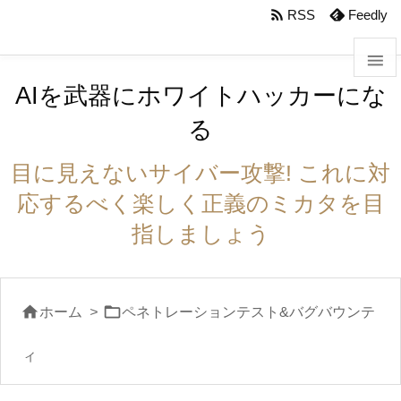
body #foot-in{padding:0}

RSS
Feedly

AIを武器にホワイトハッカーにな

る
メニュ

目に見えないサイバー攻撃! これに対
サイド
応するべく楽しく正義のミカタを目

指しましょう
前へ

次へ


ホーム
>
ペネトレーションテスト&バグバウンテ

検索
ィ