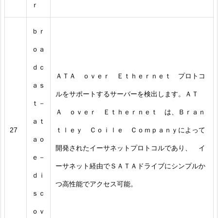
ｒ
ｂｒ
ｏａ
ｄｃ
ＡＴＡ ｏｖｅｒ Ｅｔｈｅｒｎｅｔ プロトコ
ａｓ
ルをサポートするサーバーを検出します。ＡＴ
ｔ－
Ａ ｏｖｅｒ Ｅｔｈｅｒｎｅｔ は、Ｂｒａｎ
ａｔ
27
ｔｌｅｙ Ｃｏｉｌｅ Ｃｏｍｐａｎｙによって
ａｏ
開発されたイーサネットプロトコルであり、 イ
ｅ－
ーサネット経由でＳＡＴＡドライブにシンプルか
ｄｉ
つ高性能でアクセス可能。
ｓｃ
ｏｖ