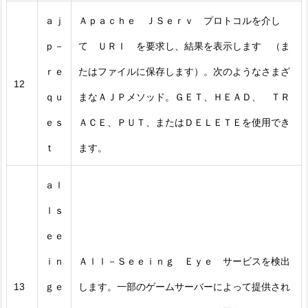
ａｊ
Ａｐａｃｈｅ ＪＳｅｒｖ プロトコルを介し
ｐ－
て ＵＲＩ を要求し、結果を表示します （ま
ｒｅ
たはファイルに保存します）。次のようなさまざ
12
ｑｕ
まなＡＪＰメソッド。ＧＥＴ、ＨＥＡＤ、 ＴＲ
ｅｓ
ＡＣＥ、ＰＵＴ、またはＤＥＬＥＴＥを使用でき
ｔ
ます。
ａｌ
ｌｓ
ｅｅ
ｉｎ
Ａｌｌ－Ｓｅｅｉｎｇ Ｅｙｅ サービスを検出
13
ｇｅ
します。一部のゲームサーバーによって提供され