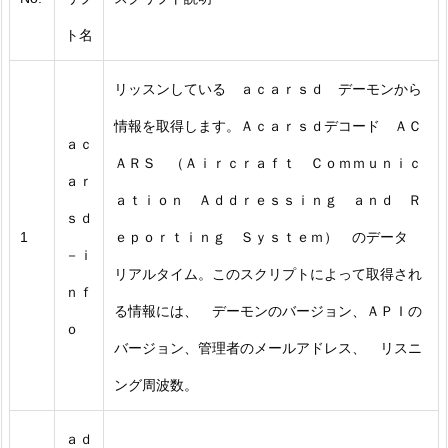
ト名
リッスンしている ａｃａｒｓｄ デーモンから
情報を取得します。Ａｃａｒｓｄデコード ＡＣ
ａｃ
ＡＲＳ （Ａｉｒｃｒａｆｔ Ｃｏｍｍｕｎｉｃ
ａｒ
ａｔｉｏｎ Ａｄｄｒｅｓｓｉｎｇ ａｎｄ Ｒ
ｓｄ
1
ｅｐｏｒｔｉｎｇ Ｓｙｓｔｅｍ） のデータ
－ｉ
リアルタイム。このスクリプトによって取得され
ｎｆ
る情報には、 デーモンのバージョン、ＡＰＩの
ｏ
バージョン、管理者のメールアドレス、 リスニ
ング周波数。
ａｄ