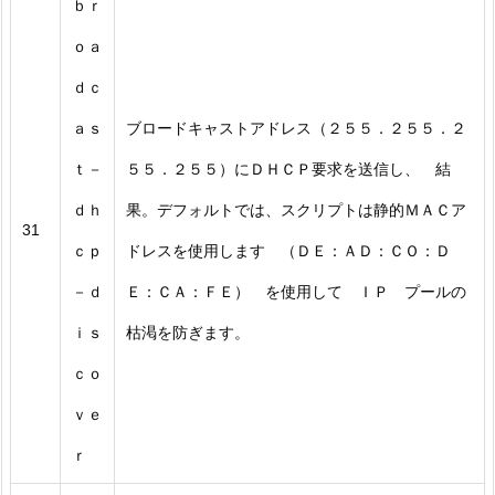
ｂｒ
ｏａ
ｄｃ
ａｓ
ブロードキャストアドレス（２５５．２５５．２
ｔ－
５５．２５５）にＤＨＣＰ要求を送信し、 結
ｄｈ
果。デフォルトでは、スクリプトは静的ＭＡＣア
31
ｃｐ
ドレスを使用します （ＤＥ：ＡＤ：ＣＯ：Ｄ
－ｄ
Ｅ：ＣＡ：ＦＥ） を使用して ＩＰ プールの
ｉｓ
枯渇を防ぎます。
ｃｏ
ｖｅ
ｒ