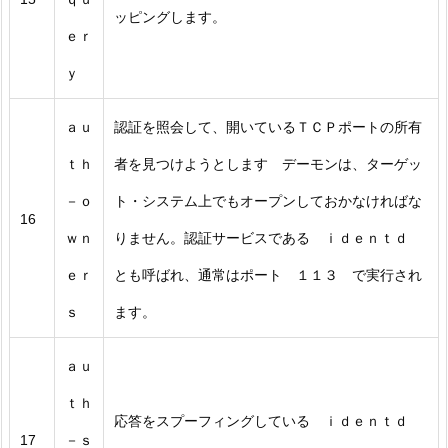
ッピングします。
ｅｒ
ｙ
ａｕ
認証を照会して、開いているＴＣＰポートの所有
ｔｈ
者を見つけようとします デーモンは、ターゲッ
－ｏ
ト・システム上でもオープンしておかなければな
16
ｗｎ
りません。認証サービスである ｉｄｅｎｔｄ
ｅｒ
とも呼ばれ、通常はポート １１３ で実行され
ｓ
ます。
ａｕ
ｔｈ
応答をスプーフィングしている ｉｄｅｎｔｄ
17
－ｓ