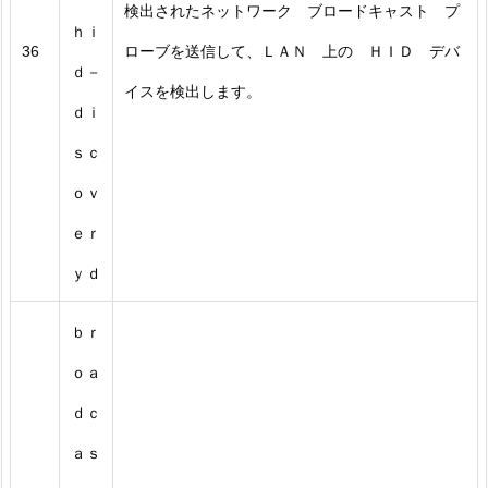
検出されたネットワーク ブロードキャスト プ
ｈｉ
36
ローブを送信して、ＬＡＮ 上の ＨＩＤ デバ
ｄ－
イスを検出します。
ｄｉ
ｓｃ
ｏｖ
ｅｒ
ｙｄ
ｂｒ
ｏａ
ｄｃ
ａｓ