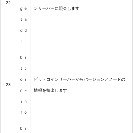
22
ｇｅ
ンサーバーに照会します
ｔａ
ｄｄ
ｒ
ｂｉ
ｔｃ
ｏｉ
ビットコインサーバーからバージョンとノードの
23
ｎ－
情報を抽出します
ｉｎ
ｆｏ
ｂｉ