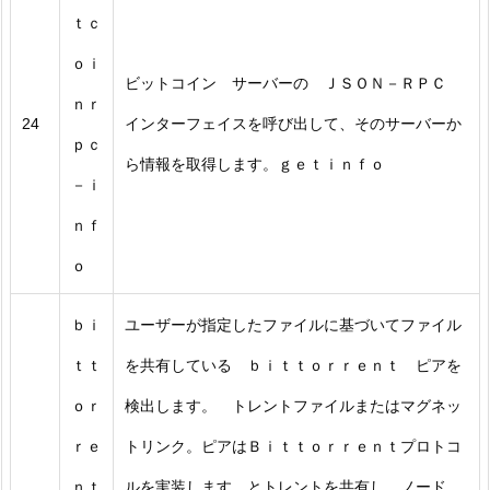
ｔｃ
ｏｉ
ビットコイン サーバーの ＪＳＯＮ－ＲＰＣ
ｎｒ
24
インターフェイスを呼び出して、そのサーバーか
ｐｃ
ら情報を取得します。ｇｅｔｉｎｆｏ
－ｉ
ｎｆ
ｏ
ｂｉ
ユーザーが指定したファイルに基づいてファイル
ｔｔ
を共有している ｂｉｔｔｏｒｒｅｎｔ ピアを
ｏｒ
検出します。 トレントファイルまたはマグネッ
ｒｅ
トリンク。ピアはＢｉｔｔｏｒｒｅｎｔプロトコ
ｎｔ
ルを実装します とトレントを共有し、ノード