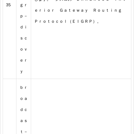
35
ｇｒ
ｅｒｉｏｒ Ｇａｔｅｗａｙ Ｒｏｕｔｉｎｇ
ｐ－
Ｐｒｏｔｏｃｏｌ（ＥＩＧＲＰ）。
ｄｉ
ｓｃ
ｏｖ
ｅｒ
ｙ
ｂｒ
ｏａ
ｄｃ
ａｓ
ｔ－