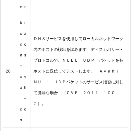
ｅｒ
ｂｒ
ｏａ
ＤＮＳサービスを使用してローカルネットワーク
ｄｃ
内のホストの検出を試みます ディスカバリー・
ａｓ
プロトコルで、ＮＵＬＬ ＵＤＰ パケットを各
ｔ－
28
ホストに送信してテストします。 Ａｖａｈｉ
ａｖ
ＮＵＬＬ ＵＤＰパケットのサービス拒否に対し
ａｈ
て脆弱な場合 （ＣＶＥ－２０１１－１００
ｉ－
２）。
ｄｏ
ｓ