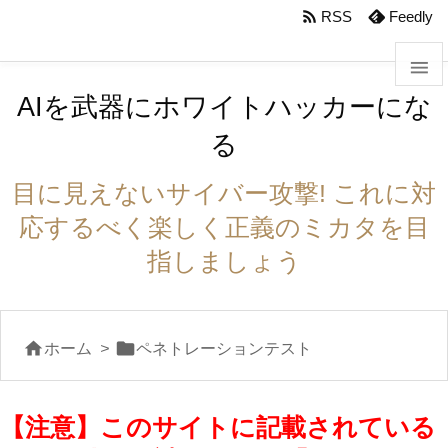
body #foot-in{padding:0}

RSS
Feedly

AIを武器にホワイトハッカーにな

る
メニュ

目に見えないサイバー攻撃! これに対
サイド
応するべく楽しく正義のミカタを目

指しましょう
前へ

次へ


ホーム
>
ペネトレーションテスト

検索
【注意】このサイトに記載されている