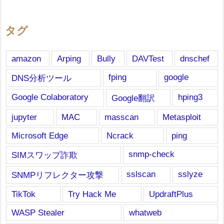
タグ
amazon
Arping
Bully
DAVTest
dnschef
fping
google
DNS分析ツール
Google Colaboratory
hping3
Google翻訳
jupyter
MAC
masscan
Metasploit
Microsoft Edge
Ncrack
ping
snmp-check
SIMスワップ詐欺
sslscan
sslyze
SNMPリフレクター攻撃
TikTok
Try Hack Me
UpdraftPlus
WASP Stealer
whatweb