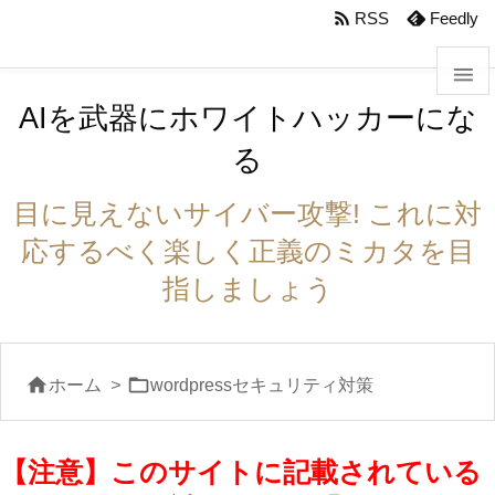
body #foot-in{padding:0}

RSS
Feedly

AIを武器にホワイトハッカーにな

る
メニュ

目に見えないサイバー攻撃! これに対
サイド
応するべく楽しく正義のミカタを目

指しましょう
前へ

次へ


ホーム
>
wordpressセキュリティ対策

検索
【注意】このサイトに記載されている