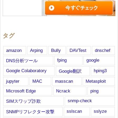
タグ
amazon
Arping
Bully
DAVTest
dnschef
fping
google
DNS分析ツール
Google Colaboratory
hping3
Google翻訳
jupyter
MAC
masscan
Metasploit
Microsoft Edge
Ncrack
ping
snmp-check
SIMスワップ詐欺
sslscan
sslyze
SNMPリフレクター攻撃